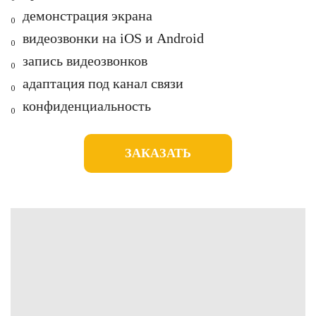
₀ д
емонстрация экрана
₀ в
идеозвонки на iOS и Android
₀ з
апись видеозвонков
₀ а
даптация под канал связи
₀
конфиденциальность
ЗАКАЗАТЬ