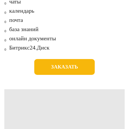
₀ чаты
₀ календарь
₀ почта
₀ база знаний
₀ онлайн документы
₀ Битрикс24.Диск
ЗАКАЗАТЬ