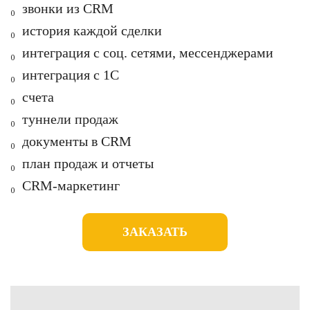
₀ з
вонки из CRM
₀ и
стория каждой сделки
₀ интеграция с соц. сетями,
мессенджерами
₀ интеграция с 1С
₀ с
чета
₀ т
уннели продаж
₀ д
окументы в CRM
₀ п
лан продаж и отчеты
₀
CRM-маркетинг
ЗАКАЗАТЬ