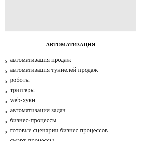
АВТОМАТИЗАЦИЯ
₀ автоматизация продаж
₀ автоматизация туннелей продаж
₀ роботы
₀
триггеры
₀ web-хуки
₀ а
втоматизация задач
₀ б
изнес-процессы
₀ г
отовые сценарии бизнес процессов
₀ с
март-процессы