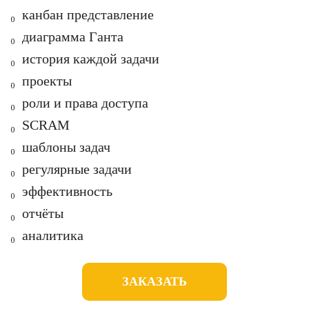
₀ к
анбан представление
₀ д
иаграмма Ганта
₀ и
стория каждой задачи
₀ п
роекты
₀ р
оли и права доступа
₀ SCRAM
₀ ш
аблоны задач
₀ р
егулярные задачи
₀ э
ффективность
₀
отчёты
₀ аналитика
ЗАКАЗАТЬ