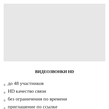
ВИДЕОЗВОНКИ HD
₀ д
о 48 участников
₀
HD качество связи
₀ б
ез ограничения по времени
₀ п
риглашение по ссылке