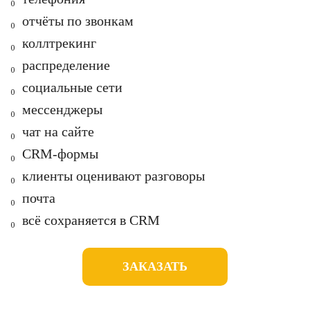
₀ о
тчёты по звонкам
₀ к
оллтрекинг
₀ р
аспределение
₀ с
оциальные сети
₀ м
ессенджеры
₀ ч
ат на сайте
₀
CRM-формы
₀ к
лиенты оценивают разговоры
₀ п
очта
₀ в
сё сохраняется в CRM
ЗАКАЗАТЬ